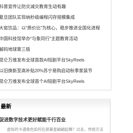
科普宣传让防灾减灾教育生动有趣
复旦团队实现纳秒级编程闪存规模集成
大窑饮品：以“质价比”为核心，稳步推进全国化进程
中国科技馆举办“与象同行”主题教育活动
解码地球第三极
昆仑万维发布全球首款AI短剧平台SkyReels
以旧换新至高补贴20%苏宁易购启动秋季家装节
昆仑万维发布全球首个AI短剧平台SkyReels
最新
促进数字技术更好赋能千行百业
虚拟的卡通角色如何在屏幕里翩翩起舞？过去，传统方法