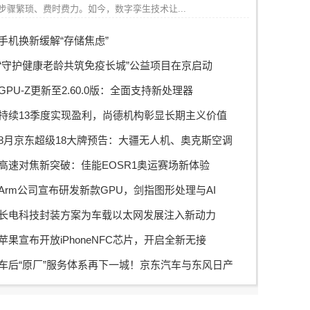
步骤繁琐、费时费力。如今，数字孪生技术让...
手机换新缓解“存储焦虑”
“守护健康老龄共筑免疫长城”公益项目在京启动
GPU-Z更新至2.60.0版：全面支持新处理器
持续13季度实现盈利，尚德机构彰显长期主义价值
8月京东超级18大牌预告：大疆无人机、奥克斯空调
高速对焦新突破：佳能EOSR1奥运赛场新体验
Arm公司宣布研发新款GPU，剑指图形处理与AI
长电科技封装方案为车载以太网发展注入新动力
苹果宣布开放iPhoneNFC芯片，开启全新无接
车后“原厂”服务体系再下一城！京东汽车与东风日产