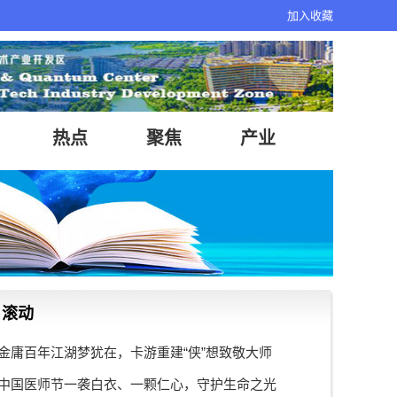
加入收藏
热点
聚焦
产业
滚动
金庸百年江湖梦犹在，卡游重建“侠”想致敬大师
中国医师节一袭白衣、一颗仁心，守护生命之光