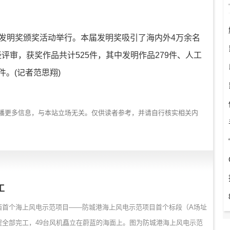
发明奖颁奖活动举行。本届发明奖吸引了海内外4万余名
评审，获奖作品共计525件，其中发明作品279件、人工
件。(记者范思翔)
播更多信息，与本站立场无关。仅供读者参考，并请自行核实相关内
工
广西首个海上风电示范项目——防城港海上风电示范项目首个标段（A场址
程全部完工，49台风机矗立在蔚蓝的海面上。图为防城港海上风电示范