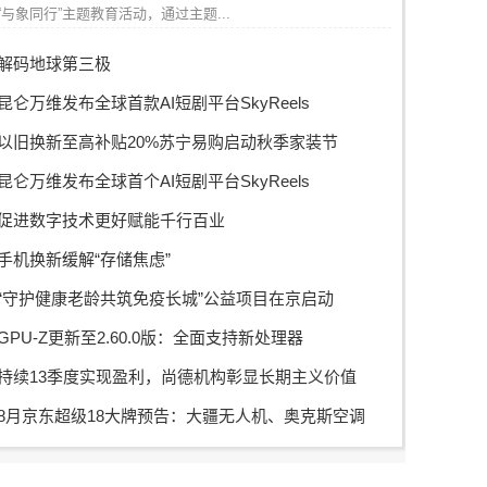
“与象同行”主题教育活动，通过主题...
解码地球第三极
昆仑万维发布全球首款AI短剧平台SkyReels
以旧换新至高补贴20%苏宁易购启动秋季家装节
昆仑万维发布全球首个AI短剧平台SkyReels
促进数字技术更好赋能千行百业
手机换新缓解“存储焦虑”
“守护健康老龄共筑免疫长城”公益项目在京启动
GPU-Z更新至2.60.0版：全面支持新处理器
持续13季度实现盈利，尚德机构彰显长期主义价值
8月京东超级18大牌预告：大疆无人机、奥克斯空调