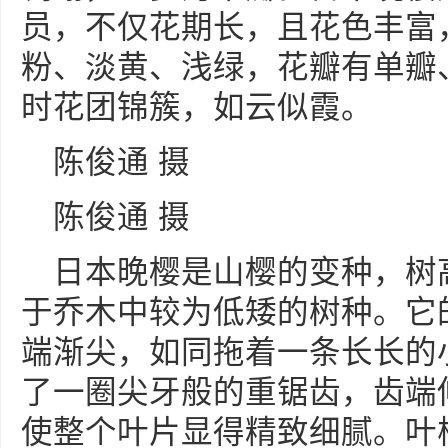
员，不仅花期长，且花色丰富
粉、淡黄、浅绿，花瓣有单瓣
时花团锦簇，如云似霞。
陈俊通 摄
陈俊通 摄
日本晚樱是山樱的变种，树高
于乔木中较为低矮的树种。它
端渐尖，如同拖着一条长长的
了一圈尖牙般的重锯齿，齿端
使整个叶片显得精致细腻。叶柄