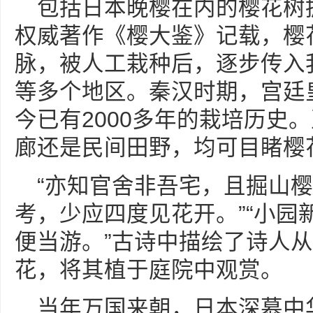
包括日本晚樱在内的樱花树
权威著作《樱大鉴》记载，樱
脉，被人工栽种后，逐步传入
等多个地区。秦汉时期，宫廷
今已有2000多年的栽培历史
廊还是民间田野，均可目睹樱
“亦知官舍非吾宅，且掘山
考，少应四度见花开。”“小园
便当游。”古诗中描绘了诗人
花，将其植于庭院中观赏。
当年万国来朝，日本深慕中